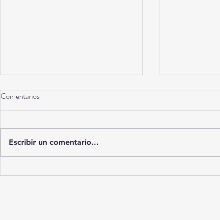
Comentarios
Torreón a 10 años
Escribir un comentario...
La Ciudad del