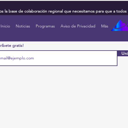
 la base de colaboración regional que necesitamos para que a todos 
Inicio
Noticias
Programas
Aviso de Privacidad
Más
ríbete gratis!
Uni