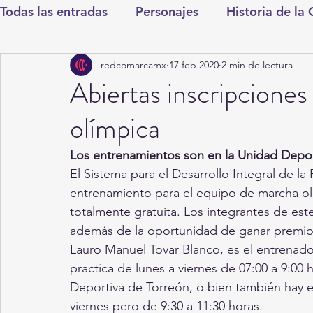
Todas las entradas
Personajes
Historia de la
redcomarcamx
17 feb 2020
2 min de lectura
Deportes
Salud
Entretenimiento
Cul
Abiertas inscripcione
olímpica
Round Cero
Columnistas
CDMX
Nac
Los entrenamientos son en la Unidad Depor
El Sistema para el Desarrollo Integral de la
Chismes
Qué Curioso
Gómez Palacio
entrenamiento para el equipo de marcha oli
totalmente gratuita. Los integrantes de este
además de la oportunidad de ganar premio
Durango
Titulares en Inicio
Coahuila
Lauro Manuel Tovar Blanco, es el entrenado
practica de lunes a viernes de 07:00 a 9:00 
Deportiva de Torreón, o bien también hay e
Santa Aurelia de los Vientos
San Pedro
viernes pero de 9:30 a 11:30 horas.