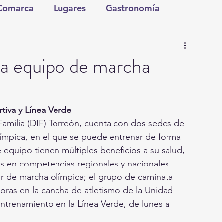
 Comarca
Lugares
Gastronomía
tura y Espectáculos
Lo Nuestro
Torreón
s a equipo de marcha
ionales
Internacionales
Tecnología
tiva y Línea Verde
 Familia (DIF) Torreón, cuenta con dos sedes de 
Comics Derechairos
Fragmentos de la Historia
́mpica, en el que se puede entrenar de forma 
 equipo tienen múltiples beneficios a su salud, 
s en competencias regionales y nacionales.
Investigaciones
Rapidín Político
r de marcha olímpica; el grupo de caminata 
horas en la cancha de atletismo de la Unidad 
ntrenamiento en la Línea Verde, de lunes a 