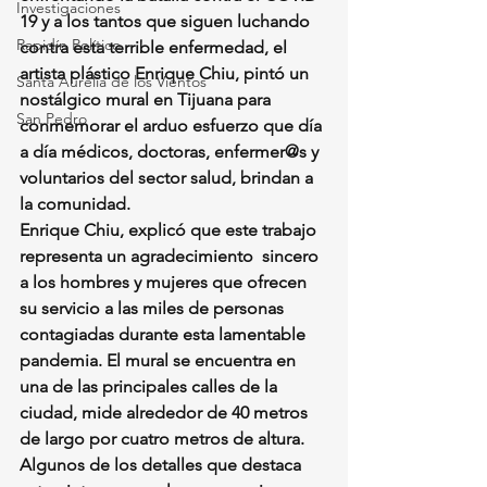
Investigaciones
19 y a los tantos que siguen luchando 
Rapidín Político
contra esta terrible enfermedad, el 
artista plástico Enrique Chiu, pintó un 
Santa Aurelia de los Vientos
nostálgico mural en Tijuana para 
San Pedro
conmemorar el arduo esfuerzo que día 
a día médicos, doctoras, enfermer@s y 
voluntarios del sector salud, brindan a 
la comunidad.
Enrique Chiu, explicó que este trabajo 
representa un agradecimiento  sincero 
a los hombres y mujeres que ofrecen 
su servicio a las miles de personas 
contagiadas durante esta lamentable 
pandemia. El mural se encuentra en 
una de las principales calles de la 
ciudad, mide alrededor de 40 metros 
de largo por cuatro metros de altura.
Algunos de los detalles que destaca 