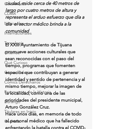
ciudad, mide cerca de 40 metros de 
Columnistas
largo por cuatro metros de altura y 
CDMX
representa el arduo esfuerzo que día a 
Nacionales
día  el sector médico brinda a la 
comunidad
Internacionales
Tecnología
El XXIII Ayuntamiento de Tijuana 
promueve acciones culturales que 
Chismes
sean reconocidas con el paso del 
Qué Curioso
tiempo, programas que fomenten 
Gómez Palacio
espacios que contribuyan a generar 
identidad y sentido de pertenencia y al 
Comics Derechairos
mismo tiempo, mejorar la imagen de 
Fragmentos de la Historia
la localidad, como una de las 
prioridades del presidente municipal, 
Durango
Arturo González Cruz.
Titulares en Inicio
Hace unos días, en memoria de todo 
el personal médico que ha fallecido 
Coahuila
enfrentando la batalla contra el COVID-