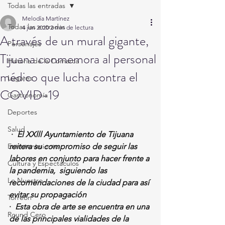
Todas las entradas
Melodía Martínez
Todas las entradas
4 jun 2020
2 min de lectura
A través de un mural gigante,
Personajes
Tijuana conmemora al personal
Historia de la Comarca
médico que lucha contra el
Lugares
COVID-19
Gastronomía
Deportes
Salud
·
El XXlll Ayuntamiento de Tijuana 
Entretenimiento
reitera su compromiso de seguir las 
labores en conjunto para hacer frente a 
Cultura y Espectáculos
la pandemia,  siguiendo las 
Lo Nuestro
recomendaciones de la ciudad para así 
evitar su propagación
Torreón
·
Esta obra de arte se encuentra en una 
Round Cero
de las principales vialidades de la 