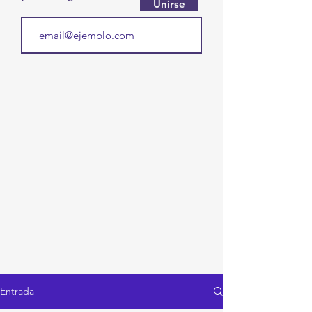
Unirse
Entrada