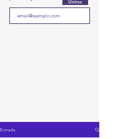
Unirse
Entrada