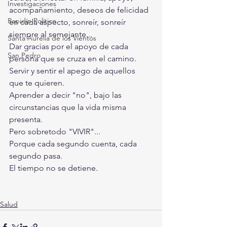
Investigaciones
acompañamiento, deseos de felicidad 
Rapidín Político
en cada aspecto, sonreír, sonreír 
siempre al semejante... 
Santa Aurelia de los Vientos
Dar gracias por el apoyo de cada 
San Pedro
persona que se cruza en el camino. 
Servir y sentir el apego de aquellos 
que te quieren. 
Aprender a decir "no", bajo las 
circunstancias que la vida misma 
presenta. 
Pero sobretodo "VIVIR"... 
Porque cada segundo cuenta, cada 
segundo pasa. 
El tiempo no se detiene. 
Salud