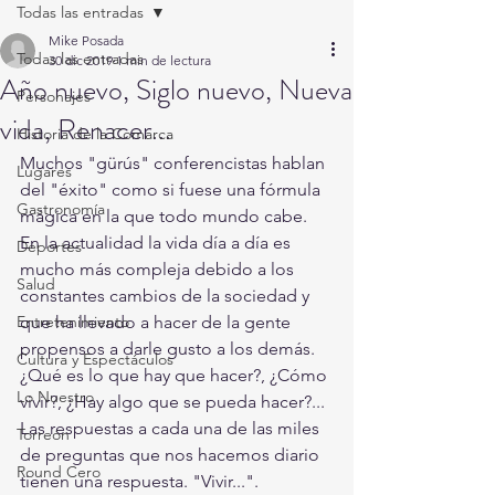
Todas las entradas
Mike Posada
Todas las entradas
30 dic 2019
1 min de lectura
Año nuevo, Siglo nuevo, Nueva
Personajes
vida, Renacer...
Historia de la Comarca
Muchos "gürús" conferencistas hablan 
Lugares
del "éxito" como si fuese una fórmula 
Gastronomía
mágica en la que todo mundo cabe. 
En la actualidad la vida día a día es 
Deportes
mucho más compleja debido a los 
Salud
constantes cambios de la sociedad y 
Entretenimiento
que ha llevado a hacer de la gente 
propensos a darle gusto a los demás. 
Cultura y Espectáculos
¿Qué es lo que hay que hacer?, ¿Cómo 
Lo Nuestro
vivir?, ¿Hay algo que se pueda hacer?... 
Las respuestas a cada una de las miles 
Torreón
de preguntas que nos hacemos diario 
Round Cero
tienen una respuesta. "Vivir...". 