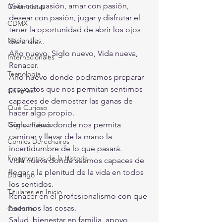
Vivir con pasión, amar con pasión, 
Columnistas
desear con pasión, jugar y disfrutar el 
CDMX
tener la oportunidad de abrir los ojos 
Nacionales
día a día... 
Año nuevo, Siglo nuevo, Vida nueva, 
Internacionales
Renacer. 
Tecnología
Año nuevo donde podramos preparar 
proyectos que nos permitan sentirnos 
Chismes
capaces de demostrar las ganas de 
Qué Curioso
hacer algo propio. 
Gómez Palacio
Siglo nuevo donde nos permita 
caminar y llevar de la mano la 
Comics Derechairos
incertidumbre de lo que pasará. 
Fragmentos de la Historia
Vida nueva donde seamos capaces de 
llegar a la plenitud de la vida en todos 
Durango
los sentidos. 
Titulares en Inicio
Renacer en el profesionalismo con que 
hacemos las cosas. 
Coahuila
Salud, bienestar en familia, apoyo, 