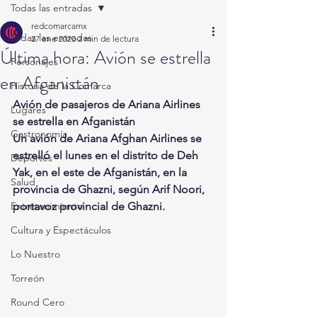
Todas las entradas
redcomarcamx
Todas las entradas
27 ene 2020
2 min de lectura
Última hora: Avión se estrella
Personajes
en Afganistán
Historia de la Comarca
Avión de pasajeros de Ariana Airlines 
Lugares
se estrella en Afganistán
Gastronomía
Un avión de Ariana Afghan Airlines se 
estrelló el lunes en el distrito de Deh 
Deportes
Yak, en el este de Afganistán, en la 
Salud
provincia de Ghazni, según Arif Noori, 
Entretenimiento
portavoz provincial de Ghazni.
Cultura y Espectáculos
Lo Nuestro
Torreón
Round Cero