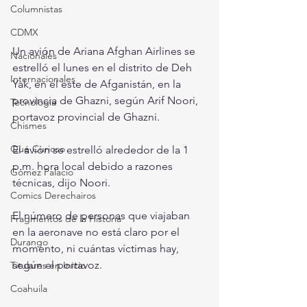
Columnistas
CDMX
Un avión de Ariana Afghan Airlines se 
Nacionales
estrelló el lunes en el distrito de Deh 
Internacionales
Yak, en el este de Afganistán, en la 
provincia de Ghazni, según Arif Noori, 
Tecnología
portavoz provincial de Ghazni.
Chismes
Qué Curioso
El avión se estrelló alrededor de la 1 
p.m. hora local debido a razones 
Gómez Palacio
técnicas, dijo Noori.
Comics Derechairos
El número de personas que viajaban 
Fragmentos de la Historia
en la aeronave no está claro por el 
Durango
momento, ni cuántas víctimas hay, 
según el portavoz.
Titulares en Inicio
Coahuila