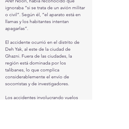
Aref Noori, había reconocido que 
ignoraba “si se trata de un avión militar 
o civil”. Según él, “el aparato está en 
llamas y los habitantes intentan 
apagarlas”.
El accidente ocurrió en el distrito de 
Deh Yak, al este de la ciudad de 
Ghazni. Fuera de las ciudades, la 
región está dominada por los 
talibanes, lo que complica 
considerablemente el envío de 
socorristas y de investigadores.
Los accidentes involucrando vuelos 
militares, en especial de helicópteros, 
son frecuentes en Afganistán, donde a 
las exigencias de operaciones al límite 
debido a la guerra, y a los ataques 