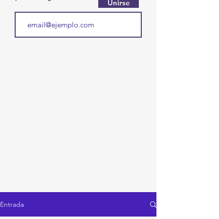
Unirse
Entrada